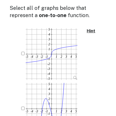
Select all of graphs below that
represent a
one-to-one
function.
5
Hint
4
3
2
1
-5
-4
-3
-2
-1
1
2
3
4
5
-1
-2
-3
-4
-5
5
4
3
2
1
-5
-4
-3
-2
-1
1
2
3
4
5
-1